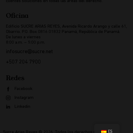
clientes soluciones en todas las áreas del derecho.
Oficina
Edificio SUCRE ARIAS REYES, Avenida Ricardo Arango y calle 61,
Obarrio. P.O. Box 0816 01832 Panamá, República de Panamá.
De lunes a viernes
8:00 a.m. – 5:00 p.m.
infosucre@sucre.net
+507 204 7900
Redes
Facebook
Instagram
Linkedin
ES
Sucre Arias Reyes
© 2026. Todos los derechos reservados.