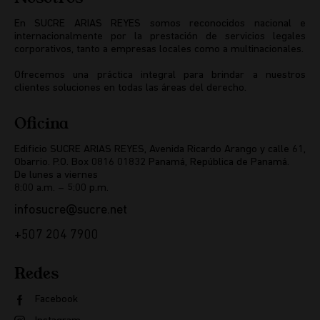
En SUCRE ARIAS REYES somos reconocidos nacional e
internacionalmente por la prestación de servicios legales
corporativos, tanto a empresas locales como a multinacionales.
Ofrecemos una práctica integral para brindar a nuestros
clientes soluciones en todas las áreas del derecho.
Oficina
Edificio SUCRE ARIAS REYES, Avenida Ricardo Arango y calle 61,
Obarrio. P.O. Box 0816 01832 Panamá, República de Panamá.
De lunes a viernes
8:00 a.m. – 5:00 p.m.
infosucre@sucre.net
+507 204 7900
Redes
Facebook