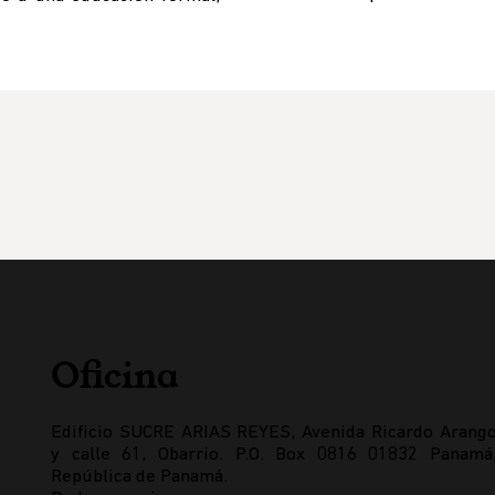
Oficina
Edificio SUCRE ARIAS REYES, Avenida Ricardo Arang
y calle 61, Obarrio. P.O. Box 0816 01832 Panamá
República de Panamá.