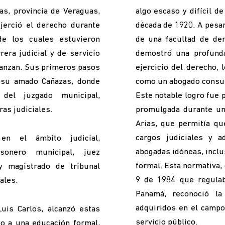
as, provincia de Veraguas,
algo escaso y difícil d
jerció el derecho durante
década de 1920. A pesar
e los cuales estuvieron
de una facultad de der
era judicial y de servicio
demostró una profunda
canzan. Sus primeros pasos
ejercicio del derecho, 
 su amado Cañazas, donde
como un abogado consu
del juzgado municipal,
Este notable logro fue p
ras judiciales.
promulgada durante un
Arias, que permitía q
cargos judiciales y a
en el ámbito judicial,
abogadas idóneas, inclu
onero municipal, juez
formal. Esta normativa,
y magistrado de tribunal
9 de 1984 que regulab
ales.
Panamá, reconoció la
adquiridos en el campo 
uis Carlos, alcanzó estas
servicio público.
so a una educación formal,