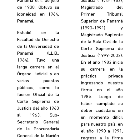
Panamá el 4 de julio
Justicia (1978-1982),
de 1938. Obtuvo su
Magistrado del
idoneidad en 1964,
Primer Tribunal
Panamá.
Superior de Panamá
(1990-1991) y
Estudió en la
Magistrado Suplente
Facultad de Derecho
de la Sala Civil de la
de la Universidad de
Corte Suprema de
Panamá (LL.B.,
Justicia (1999-2002).
1964). Tuvo una
En el año 1982 inicia
larga carrera en el
su carrera en la
Órgano Judicial y en
práctica privada
varios puestos
ingresando nuestra
públicos, como lo
firma en el año
fueron Oficial de la
1985. Luego de
Corte Suprema de
haber cumplido su
Justicia del año 1960
deber ciudadano en
al 1963, Sub-
un momento difícil
Secretario General
para nuestro país, en
de la Procuraduría
el año 1990 a 1991,
General de la Nación
regresa a la firma