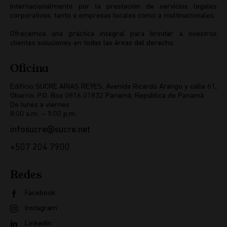
internacionalmente por la prestación de servicios legales
corporativos, tanto a empresas locales como a multinacionales.
Ofrecemos una práctica integral para brindar a nuestros
clientes soluciones en todas las áreas del derecho.
Oficina
Edificio SUCRE ARIAS REYES, Avenida Ricardo Arango y calle 61,
Obarrio. P.O. Box 0816 01832 Panamá, República de Panamá.
De lunes a viernes
8:00 a.m. – 5:00 p.m.
infosucre@sucre.net
+507 204 7900
Redes
Facebook
Instagram
Linkedin