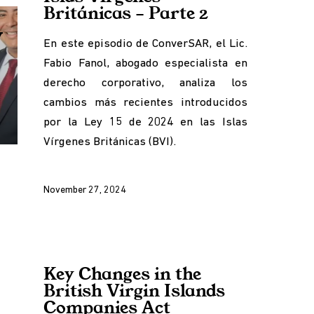
Británicas – Parte 2
y
En este episodio de ConverSAR, el Lic.
Fabio Fanol, abogado especialista en
derecho corporativo, analiza los
cambios más recientes introducidos
se
por la Ley 15 de 2024 en las Islas
p/Down
Vírgenes Británicas (BVI).
rrow
ys
November 27, 2024
crease
crease
lume.
Key Changes in the
British Virgin Islands
Companies Act