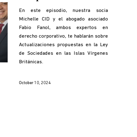
En este episodio, nuestra socia
Michelle CID y el abogado asociado
Fabio Fanol, ambos expertos en
derecho corporativo, te hablarán sobre
Actualizaciones propuestas en la Ley
se
de Sociedades en las Islas Vírgenes
p/Down
Británicas.
rrow
ys
October 10, 2024
crease
crease
lume.