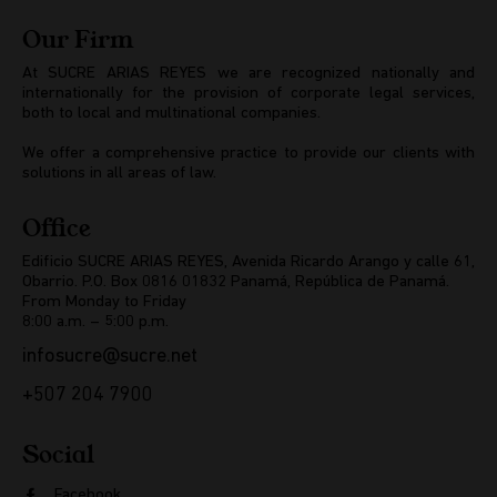
Our Firm
At SUCRE ARIAS REYES we are recognized nationally and
internationally for the provision of corporate legal services,
both to local and multinational companies.
We offer a comprehensive practice to provide our clients with
solutions in all areas of law.
Office
Edificio SUCRE ARIAS REYES, Avenida Ricardo Arango y calle 61,
Obarrio. P.O. Box 0816 01832 Panamá, República de Panamá.
From Monday to Friday
8:00 a.m. – 5:00 p.m.
infosucre@sucre.net
+507 204 7900
Social
Facebook