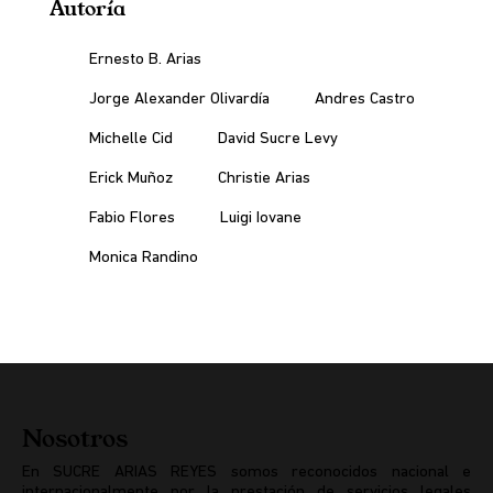
Autoría
Ernesto B. Arias
Jorge Alexander Olivardía
Andres Castro
Michelle Cid
David Sucre Levy
Erick Muñoz
Christie Arias
Fabio Flores
Luigi Iovane
Monica Randino
Nosotros
En SUCRE ARIAS REYES somos reconocidos nacional e
internacionalmente por la prestación de servicios legales