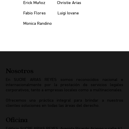
Erick Muñoz
Christie Arias
Fabio Flores
Luigi Iovane
Monica Randino
Nosotros
En SUCRE ARIAS REYES somos reconocidos nacional e
internacionalmente por la prestación de servicios legales
corporativos, tanto a empresas locales como a multinacionales.
Ofrecemos una práctica integral para brindar a nuestros
clientes soluciones en todas las áreas del derecho.
Oficina
Edificio SUCRE ARIAS REYES, Avenida Ricardo Arango y calle 61,