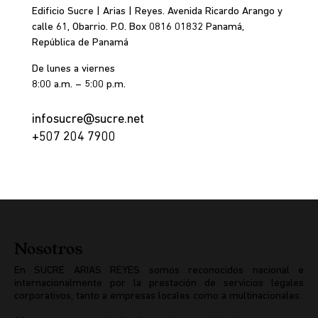
Edificio Sucre | Arias | Reyes. Avenida Ricardo Arango y
calle 61, Obarrio. P.O. Box 0816 01832 Panamá,
República de Panamá
De lunes a viernes
8:00 a.m. – 5:00 p.m.
infosucre@sucre.net
+507 204 7900
Nosotros
En SUCRE ARIAS REYES somos reconocidos nacional e
internacionalmente por la prestación de servicios legales
corporativos, tanto a empresas locales como a multinacionales.