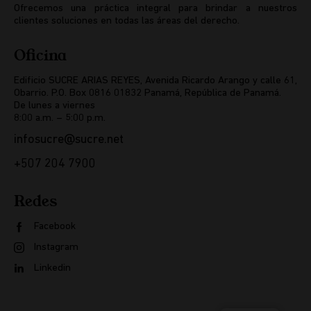
Ofrecemos una práctica integral para brindar a nuestros
clientes soluciones en todas las áreas del derecho.
Oficina
Edificio SUCRE ARIAS REYES, Avenida Ricardo Arango y calle 61,
Obarrio. P.O. Box 0816 01832 Panamá, República de Panamá.
De lunes a viernes
8:00 a.m. – 5:00 p.m.
infosucre@sucre.net
+507 204 7900
Redes
Facebook
Instagram
Linkedin