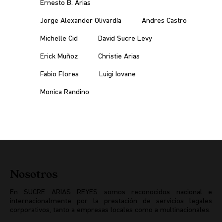
Ernesto B. Arias
Jorge Alexander Olivardía
Andres Castro
Michelle Cid
David Sucre Levy
Erick Muñoz
Christie Arias
Fabio Flores
Luigi Iovane
Monica Randino
Nosotros
En SUCRE ARIAS REYES somos reconocidos nacional e
internacionalmente por la prestación de servicios legales
corporativos, tanto a empresas locales como a multinacionales.