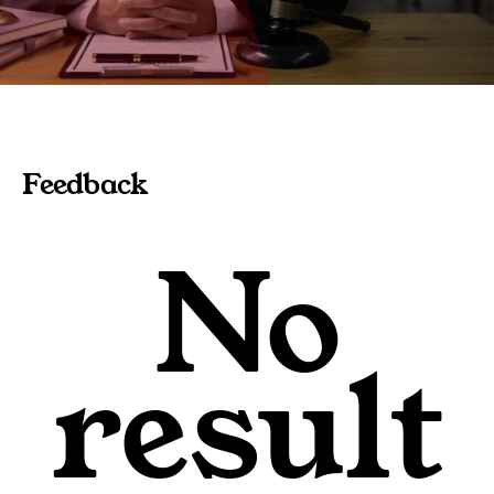
Feedback
No
result