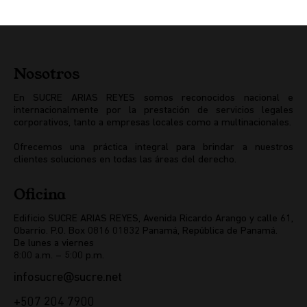
Nosotros
En SUCRE ARIAS REYES somos reconocidos nacional e
internacionalmente por la prestación de servicios legales
corporativos, tanto a empresas locales como a multinacionales.
Ofrecemos una práctica integral para brindar a nuestros
clientes soluciones en todas las áreas del derecho.
Oficina
Edificio SUCRE ARIAS REYES, Avenida Ricardo Arango y calle 61,
Obarrio. P.O. Box 0816 01832 Panamá, República de Panamá.
De lunes a viernes
8:00 a.m. – 5:00 p.m.
infosucre@sucre.net
+507 204 7900