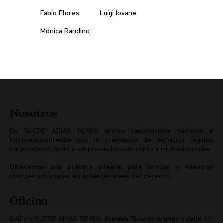
Fabio Flores
Luigi Iovane
Monica Randino
Nosotros
En SUCRE ARIAS REYES somos reconocidos nacional e
internacionalmente por la prestación de servicios legales
corporativos, tanto a empresas locales como a multinacionales.
Ofrecemos una práctica integral para brindar a nuestros
clientes soluciones en todas las áreas del derecho.
Oficina
Edificio SUCRE ARIAS REYES, Avenida Ricardo Arango y calle 61,